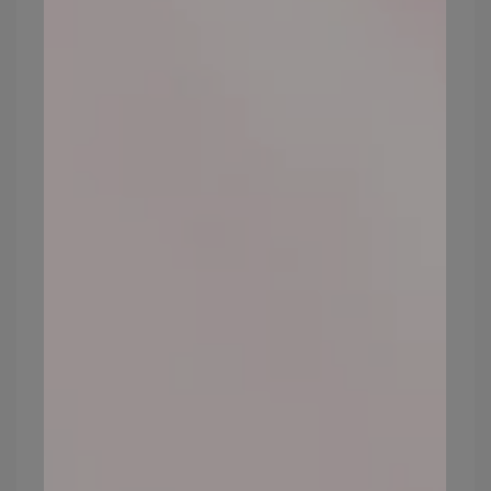
皮膚
老化原因4：攝取過多糖類、飲
食不均
當我們人體攝取過多糖類，就會與膠原蛋白
結合，轉化成「
有糖化終產物（AGEs）
」，