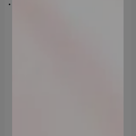
如果平時疏於保養肌膚，會讓肌膚缺乏養
分，就有如沒有澆水的花，不只老化還凋
零。而過度保養，肌膚將承受很大的負擔，
也是不行的！
另外需要注意的是不當的清潔習慣同樣會影
響肌膚狀態，清潔不當包含過度清潔、使用
不適合的清潔產品、清潔力度過大，都可能
會造成肌膚損傷。
帶妝太久或沒有確實的卸妝，都可能造成肌
膚毛孔阻塞、無法呼吸，進而加速老化。
預防方式：建立良好保養觀念與習慣，依據
清潔、調理、修復3原則，給予肌膚補水、保
濕、鎖水完整遊程，提供肌膚所需養分；
同
時養成好的臉部清潔習慣，確實卸妝、不過
度清潔。