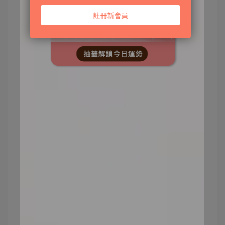
不同膚質有不同需求，大家記得要選擇適合
自己的保養品牌和產品。了解自己的肌膚狀
況，挑選含有適合、有效成分的產品，才不
會無效保養！
2.皮膚定期檢測
定期檢查自己皮膚狀態，隨時調整保養產品
與步驟，才能最大化抗老的效果。若是有臉
部有不尋常症狀，應儘早諮詢專業意見。
3.避免過度保養
過度使用產品可能導致肌膚不適和負擔。建
立簡約而有效的護膚程序，注重清潔、保