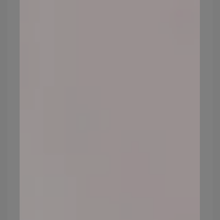
讓本來應該支撐肌膚「膠原蛋白」糖化、硬
化、失去彈性，並產生大量的自由基，造成
血管發炎，使肌膚開始出現，鬆弛、皺紋、
衰老等問題。
預防方式：飲食均衡，減少醣（糖）類食物
攝取。
皮膚
老化原因5：賀爾蒙、內分泌失
調
荷爾蒙會牽動人體中各項機能的運作，因此
一旦內分泌失調，健康就會開始亮紅燈！
就像女性進入更年期一樣，因為雌激素下