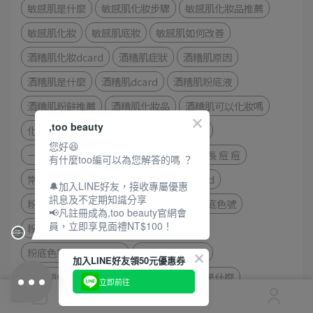
敏感肌是什麼
敏感肌化妝步驟
敏感肌化妝品推薦
敏感肌化妝
敏感肌底妝
敏感肌如何改善
酒糟肌化妝dcard
酒糟肌症狀
酒糟肌原因
酒糟肌是什麼
酒糟肌dcard
酒糟肌粉底液
酒糟肌粉餅推薦
酒糟肌化妝品
酒糟肌可以化妝嗎
,too beauty
化妝皮膚變差dcard
化妝皮膚會變差嗎
您好😆
一化妝就長痘痘
化妝後粉刺
粉底液 長 痘 痘
有什麼too編可以為您解答的嗎 ？
常 化妝皮膚
粉底選色
粉底選色dcard
🔔加入LINE好友，接收專屬優惠
訊息及不定期知識分享
粉底顏色 測試
粉底色號表
線上測粉底色號
📢凡註冊成為,too beauty官網會
員，立即享見面禮NT$100！
粉底色號選擇網站
粉底色號檢測
粉底色號怎麼選dcard
粉底顏色怎麼選
加入LINE好友領50元優惠券
粉底顏色怎麼挑
粉底色號
礦物粉底是什麼
立即前往
礦物粉底推薦
礦物粉餅dcard
粉底遮瑕推薦