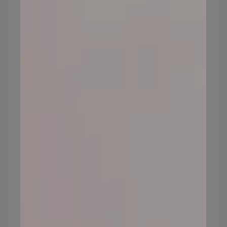
更多彩妝知識，都在 ,too
beauty：
皮膚科醫師親揭「7大抗老保養誤區」，
用錯化妝品居然也上榜？！
皮膚太乾容易脫妝怎麼辦？教你4個上妝
小技巧，輕鬆打造服貼妝容
皮膚乾燥一到冬天就脫皮嗎？「外油內
乾」又該如選擇保養品呢？
換季肌膚這樣保養就對了！遠離泛紅脫
屑，4大重點一次掌握！