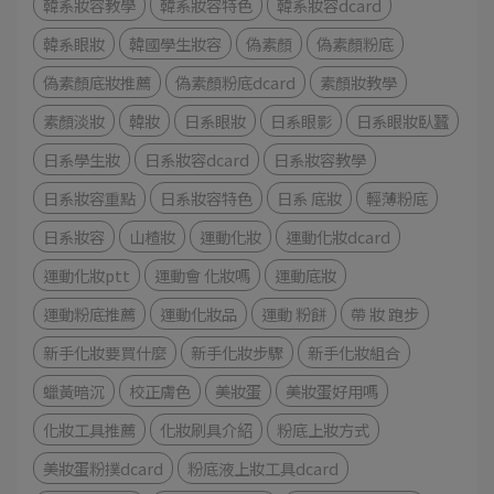
韓系妝容教學
韓系妝容特色
韓系妝容dcard
韓系眼妝
韓國學生妝容
偽素顏
偽素顏粉底
偽素顏底妝推薦
偽素顏粉底dcard
素顏妝教學
素顏淡妝
韓妝
日系眼妝
日系眼影
日系眼妝臥蠶
日系學生妝
日系妝容dcard
日系妝容教學
日系妝容重點
日系妝容特色
日系 底妝
輕薄粉底
日系妝容
山楂妝
運動化妝
運動化妝dcard
運動化妝ptt
運動會 化妝嗎
運動底妝
運動粉底推薦
運動化妝品
運動 粉餅
帶 妝 跑步
新手化妝要買什麼
新手化妝步驟
新手化妝組合
蠟黃暗沉
校正膚色
美妝蛋
美妝蛋好用嗎
化妝工具推薦
化妝刷具介紹
粉底上妝方式
美妝蛋粉撲dcard
粉底液上妝工具dcard