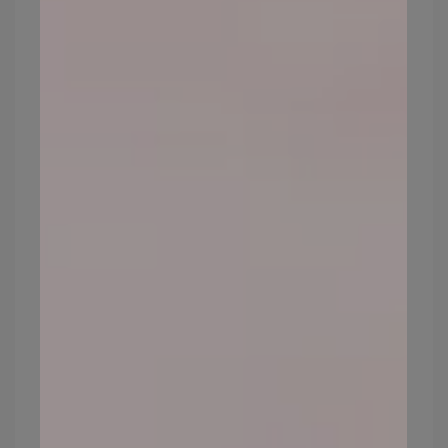
隨著科技的進步，使用3C產品愈發普及，而
藍光輻射成為新的肌膚挑戰。長時間暴露於
電腦、手機等藍光輻射中，可能促使色素沉
澱，加速皮膚老化。
預防方式：降低螢幕亮度，使用藍光濾鏡，
定期進行眼部按摩，並使用專為抵禦藍光的
護膚品，以減緩藍光對肌膚的影響。
4.生活習慣與壓力，也是造成皮膚衰老的
原因之一
長期的生活壓力會造成體內的荷爾蒙失調，
導致肌膚發炎、失去彈性，甚至還會影響睡
眠品質，降低血液循環，影響肌膚的修護。
另外不健康的生活習慣，如抽菸、喝酒或者
不規律的飲食，這些因素也會加速肌膚老
化。