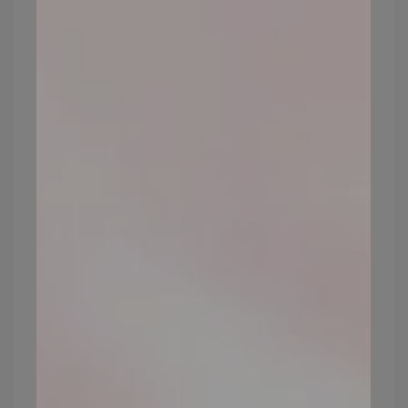
預防方式：建立健康生活方式，包括充足睡
眠、規律運動，並尋求適當舒壓管道。
皮膚
老化原因3：保養、清潔、帶妝
容太久、卸妝