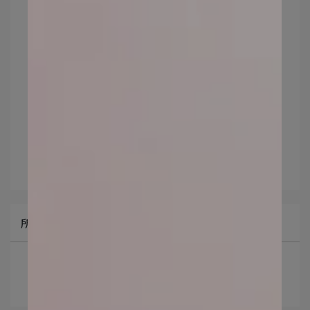
文章分類
too beauty
抗老保養
抗老保養 ptt
抗老保養 心得
臉部保養
臉部老化 怎麼辦
臉部細紋
臉部保養方法
臉部保養品
臉部保養品推薦
臉部保養品品牌
所有文章主題
最新消息
礦物彩妝知識