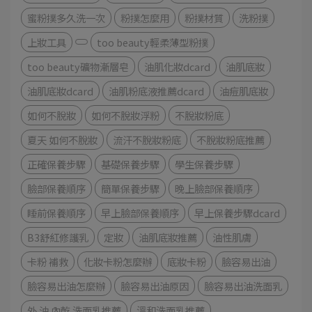
蜜粉撲多久洗一次
粉撲怎麼用
粉撲材質
洗粉撲
上妝工具
too beauty輕柔薄型粉撲
too beauty礦物漸層皂
油肌化妝dcard
油肌底妝
油肌底妝dcard
油肌粉底液推薦dcard
油痘肌底妝
如何不脫妝
如何不脫妝浮粉
不脫妝粉底
夏天 如何不脫妝
流汗不脫妝粉底
不脫妝粉底推薦
正確保養步驟
基礎保養步驟
學生保養步驟
臉部保養順序
簡單保養步驟
晚上臉部保養順序
睡前保養順序
早上臉部保養順序
早上保養步驟dcard
B3舒紅修護乳
定妝
油肌底妝推薦
油性肌膚
卡粉 補救
化妝卡粉怎麼辦
底妝卡粉
臉容易出油
臉容易出油怎麼辦
臉容易出油原因
臉容易出油洗面乳
外 油 內乾 洗面乳推薦
溫和洗面乳推薦