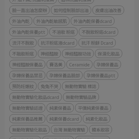
臉一直出油怎麼辦
如何控制臉部出油
皮膚出油改善
外油內乾
外油內乾敏感肌
外油內乾保養dcard
外油內乾保養ptt
不溶妝 粉底
不脫妝粉底dcard
流汗不脫妝
抗汗粉底液dcard
抗汗 粉餅 Dcard
不融妝粉底
神經醯胺
神經醯胺功效
保濕化妝品
神經醯胺保養品
賽洛美
Ceramide
孕婦保養品
孕婦保養品禁忌
孕婦保養品臉部
孕婦保養品ptt
預防妊娠紋
兔兔不哭
無動物實驗 標誌
無動物實驗化妝品dcard
無動物實驗品牌
無動物實驗認證
純素保養品
平價純素保養品
純素保養品推薦
純素保養dcard
純素化妝品
無動物實驗化妝品
台灣 無動物實驗
韓系妝容