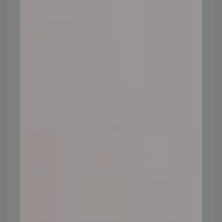
簡單來說就是「膠原蛋白」流失了，人到了
一定年紀，膠原蛋白流失速度會超乎你想
像，一旦少了這些支撐肌膚彈力的「蛋白」
與「彈性纖維」，肌膚就會開始鬆弛、失去
澎潤感，甚至出現眼袋、臉頰與眼皮下垂等
狀況。
4.皮膚出現斑點
肌膚一旦老化，防護力也會隨之下降，使得
毒辣辣的紫外線非常容易破壞肌膚內層，進
而讓黑色素細胞活躍生成，出現許多黑斑，
而這也是肌膚老化的警訊之一。
5.膚質粗糙、乾燥