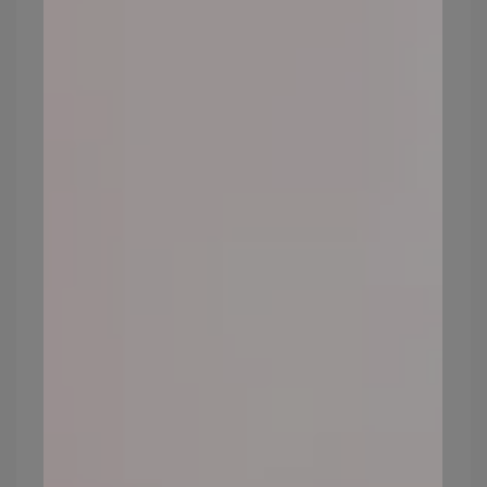
皮膚老化會使皮脂腺、汗腺、新陳代謝功能
跟著衰退，失去油脂與水分的滋潤，皮膚當
然就容易乾燥，加上角質層無法自行代謝，
皮膚表層會增厚，使得摸起來感覺粗糙，甚
至容易脫屑。
如果皮膚真的有老化跡象，也不要太過緊
張，時常觀察自己皮膚狀況，即時應對處
理，都有機會可以彌補！
雖然,too beauty 是礦物彩妝專家，可
以幫助大家擁有美好的妝容，但是化
妝的基礎還是皮膚，讓我們一起養好
皮膚、確實保養與清潔，看到每天越
來越美的自己！