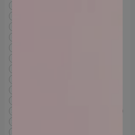
礦物粉底卸妝
免卸妝 粉底
沒卸妝直接洗臉
敏感肌粉底
敏感肌 粉底
敏感肌
敏感肌症狀
敏感肌改善
乾性敏感肌
敏感肌原因
敏感肌判斷
敏感肌品牌
敏感肌保養
在家要防曬嗎
室內防曬
洗臉要用熱水還是冷水
洗臉注意事項
敏感肌化妝品
敏感肌粉餅
自我膚質檢測
檢測膚質
膚質檢測dcard
線上肌膚檢測
免費膚質檢測
膚質判斷
油性肌膚特徵
乾性肌膚特徵
中性肌膚特徵
混合型肌膚
T字部位
乾肌粉底液
上完妝臉很乾
乾肌粉底液推薦
底妝種類
乾肌底妝推薦
保濕粉底
上妝後臉很乾
脫妝怎麼辦
乾肌定妝
粉撲清潔
粉撲怎麼洗dcard
粉撲多久洗一次
粉撲怎麼洗
氣墊粉撲多久洗一次