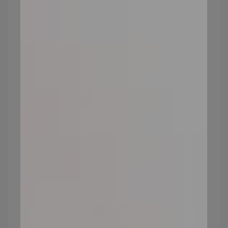
注意！這些都是皮膚老化的現
象！
我們介紹了皮膚老化的原因，認真避免以上
情況，避免皮膚衰老情形加劇。
接下來too編
幫大家羅列了一些，皮膚老化的狀況，如果
遇到以下情形，除了加強預防之外，想要改
善肌膚，達到逆齡效果，則需要選擇特定功
效的產品、保健食品、或是用醫美的方式。