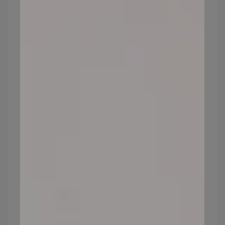
賀爾蒙分泌，進一步促使皮膚老化症狀的出
現。
另外揉眼睛可能引起皮膚細紋，而抽菸和喝
酒會使肌膚失去彈性，加速老化。
預防方式：平時應建立規律的生活作息，減
少熬夜，健康飲食，不要過度揉搓肌膚，才
能維持良好膚況。
正確抗老保養心法，延緩皮膚
老化