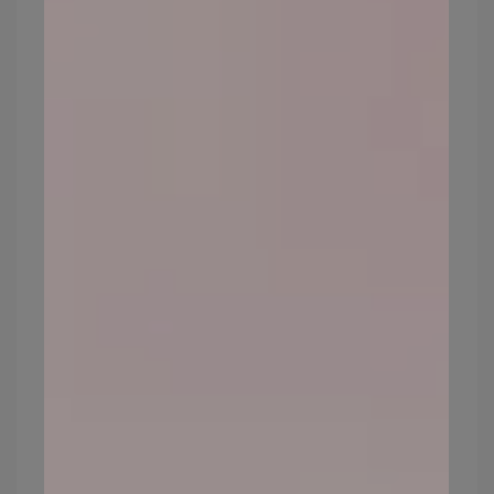
污染物中的微粒子和有害氣體會黏附在肌膚
表面，造成毛孔阻塞。這些不可見的空氣污
染物會逐漸削弱肌膚的防禦機制，導致肌膚
失去光澤，顯現疲憊和暗沉。
預防方式：定期深層清潔，使用含抗氧化成
分的護膚品，避免長時間在污染區域逗留，
室內空氣淨化器亦有助於改善肌膚環境。
3.3C用品藍光對皮膚真的有傷害嗎？