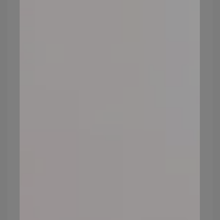
1.皮膚皺紋、細紋增加
最常發現細紋的地方，莫過於「眼周魚尾
紋」、「嘴角法令紋」、「抬頭紋」，若你
發現細紋、皺紋明顯加深，那就是肌膚老化
了。
2.皮膚暗沉蠟黃、無光澤
暗沈其實就是角質層堆積與黑色素沈澱的結
果，若還帶點蠟黃，那就有可能是糖分攝取
過多，膠原蛋白糖化才會讓臉看起來蠟黃，
當肌膚新陳代謝下降、缺乏養分，就會出現
以上這些警訊。
3.皮膚鬆弛沒有彈性