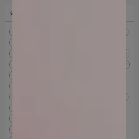
文章分類
礦物彩妝
礦物彩妝品牌
礦物彩妝推薦
too beauty
礦物彩妝是什麼
礦物彩妝 優點
敏感肌 底妝
痘痘肌 底妝
敏感肌 化妝品
痘痘肌 化妝品
防曬標示
防曬係數標示
防曬的 定義
防曬係數怎麼看
防曬spf
uva uvb防曬推薦
boots star防曬
防曬係數選擇
防曬底妝
化妝防曬推薦
海邊 防曬
海邊防曬推薦dcard
海洋友善防曬
海洋友善防曬 成分
海洋友善防曬定義
海洋友善防曬真的友善嗎
海洋友善防曬乳 Dcard
友善海洋防曬
保護海洋防曬
防曬海洋污染
防曬乳對海洋的影響
防曬乳珊瑚