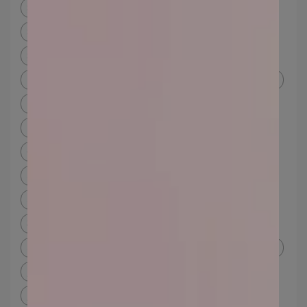
痘痘肌粉底液
痘痘肌粉底液dcard
痘痘傷口化妝
痘 痘 肌 化妝 順序
長痘痘化妝
痘痘肌粉底
痘痘肌底妝
油肌改善
油肌定義
油肌化妝
油肌化妝順序
油肌適合粉底液還是粉餅
油肌粉餅推薦
油痘肌 化妝
油肌化妝品
油痘肌粉底
礦物粉底
油痘肌粉餅dcard
化妝長痘痘
化妝長痘痘dcard
化妝 冒 粉刺
化妝粉刺浮出
化妝 多 皮膚 差
不長痘 粉餅
不致痘粉餅dcard
不致痘粉餅ptt
不致痘粉餅推薦
不長痘 粉底
礦物粉底dcard
礦物粉底好處
抗老保養
抗老保養 ptt
抗老保養 心得
臉部保養
臉部老化 怎麼辦
臉部細紋
臉部保養方法
臉部保養品
臉部保養品推薦
臉部保養品品牌
礦物彩妝dcard
礦物粉底ptt