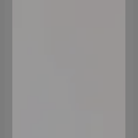
2.
保養品挑選添加抗氧化成分的重要
性
選擇添加抗氧化成分的保養品，如
維生素C
和
維生素E
，有助於減緩老化過程；近年來流行
的
視黃醇（retinol）
，或稱A醇，也是非常好
的抗老產品。
※延伸閱讀：
臉部保養順序日夜大不同！掌
握正確保養技巧，養出好肌膚
3.放鬆心情對皮膚的正面影響
穩定的情緒對皮膚有正面影響。避免長時間
的壓力，同時有好的作息，可維持體內荷爾