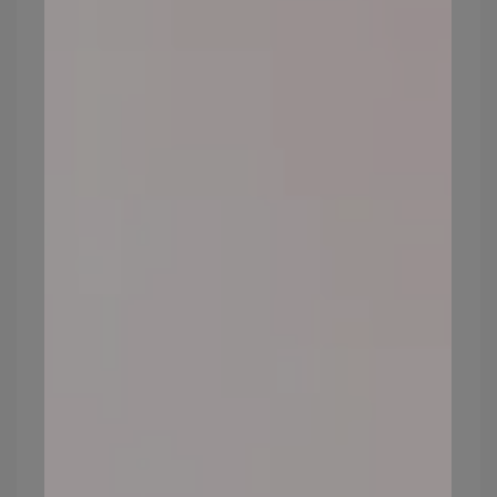
降，膠原蛋白的合成量減少，導致肌膚老
化、乾燥、沒有彈性，少了這些分泌素，人
體新陳代謝也會變差，而皮膚就無法自行代
謝角質、更影響皮脂分泌等問題，使得肌膚
表層變厚變粗糙，也逐漸失去光澤與水分。
預防方式：均衡飲食、保持身心愉快、適度
調節壓力、養成運動習慣。
皮膚
老化原因6：生活
習慣、
作息不
固定
生活不規律、熬夜則影響內分泌平衡，減少