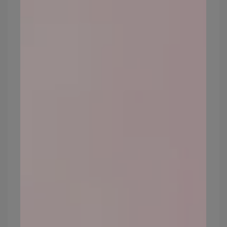
1.紫外線會影響皮膚老化？
紫外線能夠穿透肌膚的「表皮層」、「真皮
層」，破壞皮膚彈性主要原料「膠原蛋
白」，進而造成皮膚老化，不僅如此，紫外
線還容易激發黑色素，形成斑點。
預防方式：提供肌膚防護層，抵禦紫外線帶
來的傷害，不管是外出或在室內，都務必做
好防曬工作。
2.空氣污染也會讓皮膚加速老化？