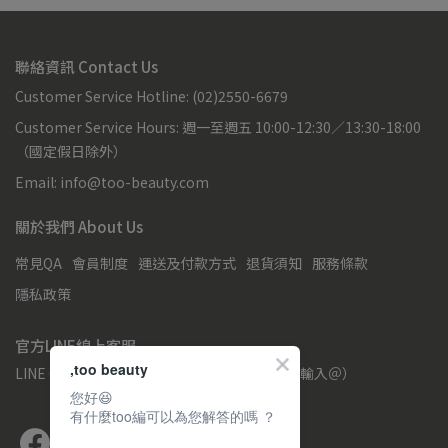
聯絡資訊 Contact Us
Customer Service Hotline: (02)2550-6679
Customer Service Hours: 週一至週五 10:00-12:30／13:30-18:00
（國定假日除外）
Email: info@too-beauty.com
關於我們 About Us
常見QA
會員制度
運送及付款方式
退貨須知
服務條款
隱私政策
官方LINE線上客服
,too beauty
LINE Official Account : @754qiumx （請務必輸入＠）
您好😆
有什麼too編可以為您解答的嗎 ？