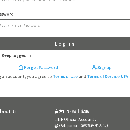
ssword
Log in
Keep logged in
Forgot Password
Signup
g an account, you agree to
Terms of Use
and
Terms of Service & Pr
out Us
官方LINE線上客服
LINE Official Account : 
@754qiumx （請務必輸入＠）