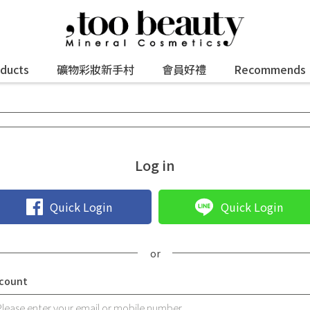
oducts
礦物彩妝新手村
會員好禮
Recommends
Log in
Quick Login
Quick Login
count