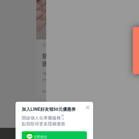
彩妝知識 | 2026-05-24
防曬跟底妝打架？揭秘「底妝起屑原
因」與 4 大解決方案
早上花了一小時認真保養、上妝打底，結果出
門不到兩小時，臉上開⋯
Read More
加入LINE好友領50元優惠券
開啟個人化專屬服務👇
點我取得更多隱藏優惠
立即前往