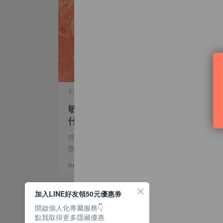
彩妝知識 | 2023-08-13
敏感肌如何分辨？天生和後天形成有
什麼差異？小心『5大日常習慣』讓
皮膚越來越脆弱！
皮膚總是三天兩頭紅腫癢？每到換季甚至嚴重
脫皮或發炎？上述這些⋯
Read More
加入LINE好友領50元優惠券
開啟個人化專屬服務👇
點我取得更多隱藏優惠