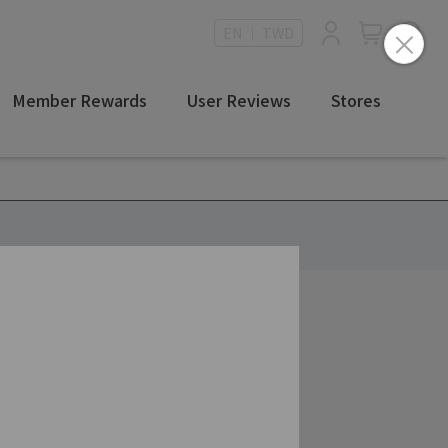
EN ｜ TWD
Member Rewards
User Reviews
Stores