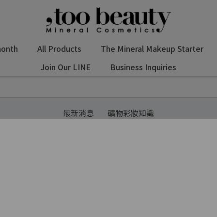
month
All Products
The Mineral Makeup Starter
Join Our LINE
Business Inquiries
最新消息
礦物彩妝知識