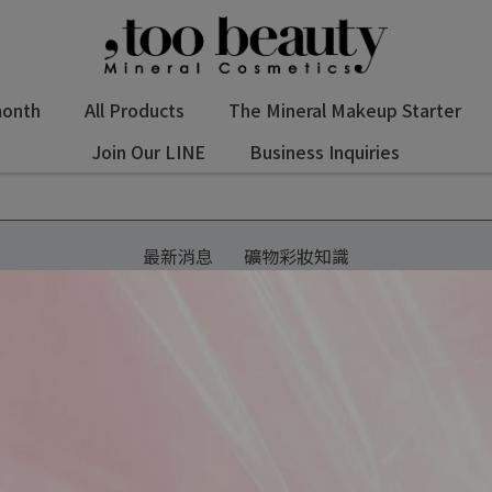
month
All Products
The Mineral Makeup Starter
Join Our LINE
Business Inquiries
最新消息
礦物彩妝知識