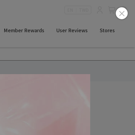
EN ｜ TWD
Member Rewards
User Reviews
Stores