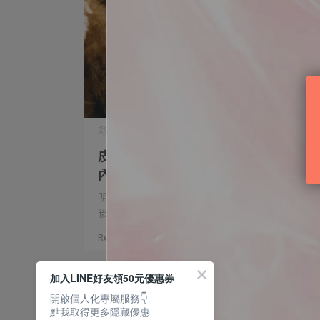
彩妝知識 | 2023-01-03
皮膚乾燥一到冬天就脫皮嗎？「外油
內乾」又該如選擇保養品呢？
明明平時肌膚就乾燥，不怎麼出油，但上妝之
後又大出油脫⋯
Read More
加入LINE好友領50元優惠券
開啟個人化專屬服務👇
點我取得更多隱藏優惠