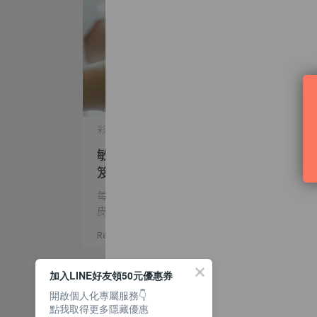
彩妝知識 | 2022-10-29
敏感肌如何保濕？精選6大養膚秘
笈，輕鬆保持長效水嫩感！
每當換季時，你的肌膚總是乾癢難耐、經常脫
皮？⋯
Read More
加入LINE好友領50元優惠券
開啟個人化專屬服務👇
點我取得更多隱藏優惠