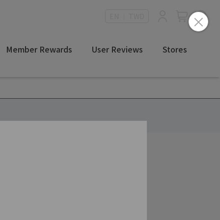
EN ｜ TWD
Member Rewards
User Reviews
Stores