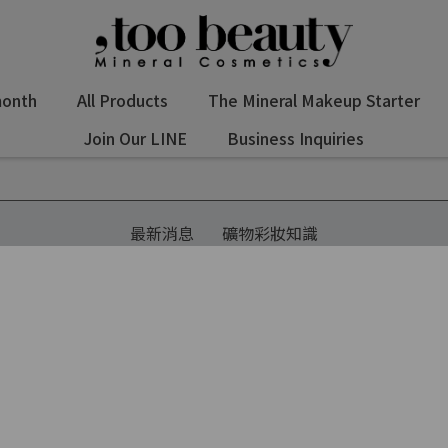
month
All Products
The Mineral Makeup Starter
Join Our LINE
Business Inquiries
最新消息
礦物彩妝知識