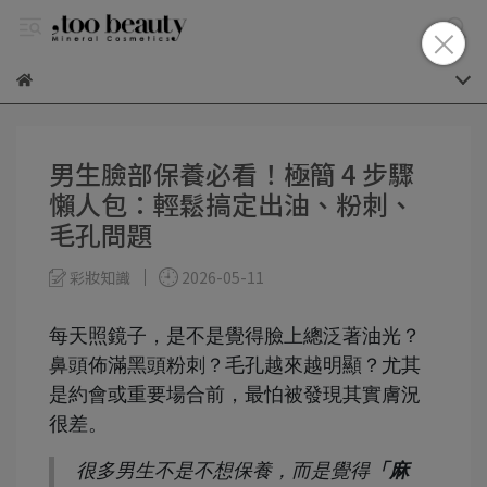
男生臉部保養必看！極簡 4 步驟
懶人包：輕鬆搞定出油、粉刺、
毛孔問題
彩妝知識
2026-05-11
每天照鏡子，是不是覺得臉上總泛著油光？
鼻頭佈滿黑頭粉刺？毛孔越來越明顯？尤其
是約會或重要場合前，最怕被發現其實膚況
很差。
很多男生不是不想保養，而是覺得
「麻