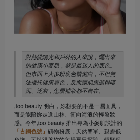
對熱愛陽光和戶外的人來說，曬出來
的健康小麥肌，就是最迷人的底色。
但市面上大多粉底色號偏白，不但無
法襯托健康膚色，反而讓肌膚顯得暗
沉、泛灰，怎麼補妝都不自在。
,too beauty 明白，妳想要的不是一層面具，
而是能陪妳走進山林、衝向海浪的輕盈妝
感。今年,too beauty 推出專為小麥肌設計的
「古銅色號」
礦物粉底，天然簡單、親膚低
負擔，可以跟著妳的每場夏日探險，輕鬆保