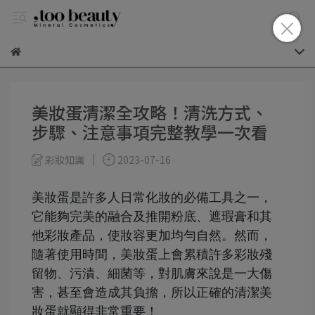
美妝蛋清潔全攻略！清洗方式、
步驟、注意事項完整教學一次看
彩妝知識
2023-07-16
美妝蛋是許多人日常化妝的必備工具之一，
它能夠完美的融合及推開粉底、遮瑕膏和其
他彩妝產品，使妝容更加均勻自然。然而，
隨著使用時間，美妝蛋上會累積許多彩妝殘
留物、污漬、細菌等，對肌膚來說是一大傷
害，甚至會造成其負擔，所以正確的清潔美
妝蛋就顯得非常重要！