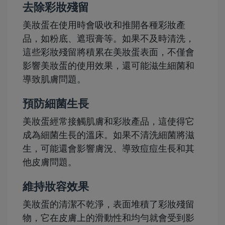
去除彩妝殘留
美妝蛋在使用時會吸收和推開各種彩妝產
品，如粉底、遮瑕膏等。如果不及時清洗，
這些彩妝殘留將積累在美妝蛋表面，不僅會
影響美妝蛋的使用效果，還可能滋生細菌和
導致肌膚問題。
預防細菌生長
美妝蛋經常接觸肌膚和彩妝產品，這使得它
成為細菌生長的溫床。如果不清洗細菌將滋
生，可能還會影響膚況、導致痘痘生長和其
他皮膚問題。
維持妝容效果
美妝蛋的清潔不乾淨，表面堆積了彩妝殘留
物，它在皮膚上的滑動性和均勻就會受到影