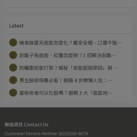
Latest
1
機車族夏天底妝怎麼化？戴安全帽、口罩不脫⋯
2
刮鬍子長痘痘、紅腫怎麼辦？3 招解決刮鬍⋯
3
防曬跟底妝打架？揭秘「底妝起屑原因」與 ⋯
4
男生臉部保養必看！極簡 4 步驟懶人包：⋯
5
雷射術後可以化妝嗎？避開 3 大「底妝地⋯
聯絡資訊 Contact Us
Customer Service Hotline: (02)2550-6679