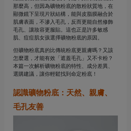
那麼高，但因為礦物粉底的散粉狀質地，在
顯微鏡下呈現片狀結構，能與皮脂膜融合於
肌膚表面，不滲入毛孔，反而更能自然修飾
毛孔、讓妝容更服貼。這也正是許多敏感
肌、痘痘肌女孩選擇礦物粉底的原因。
但礦物粉底真的比傳統粉底更親膚嗎？又該
怎麼選，才能有效「遮蓋毛孔」又不卡粉？
本篇一次解析礦物粉底的特性、成分差異、
選購建議，讓你輕鬆找到命定粉底！
認識礦物粉底：天然、親膚、
毛孔友善