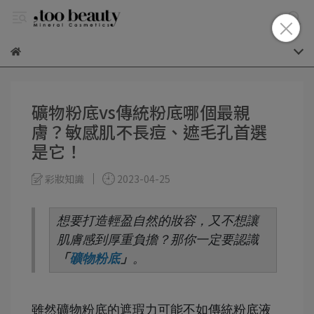
礦物粉底vs傳統粉底哪個最親
膚？敏感肌不長痘、遮毛孔首選
是它！
彩妝知識
2023-04-25
想要打造輕盈自然的妝容，又不想讓
肌膚感到厚重負擔？那你一定要認識
「
礦物粉底
」
。
雖然礦物粉底的遮瑕力可能不如傳統粉底液