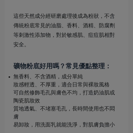
這些天然成分經研磨處理後成為粉狀，不含
傳統粉底常見的油脂、香料、酒精、防腐劑
等刺激性添加物，對於敏感肌、痘痘肌相對
安全。
礦物粉底好用嗎？常見優點整理：
無香料、不含酒精，成分單純
妝感輕透、不厚重，適合日常與裸妝風格
可自然修飾毛孔與膚色不均，打造奶油肌或
陶瓷肌妝效
質地透氣、不堵塞毛孔，長時間使用也不悶
膚
易卸妝，用洗面乳就能洗淨，對肌膚負擔小