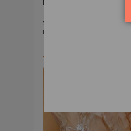
關，讓自己買得安心、用得放心。
大家應該選那些提供成分全透明度的
籤如ECOCERT或EWG Verif
pH值是否與皮膚的自然酸鹼值（約pH
告別冬天肌膚乾燥脫皮困