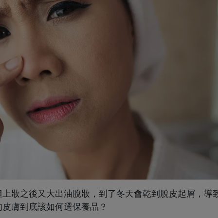
但上妝之後又大出油脫妝，到了冬天會乾到脫皮起屑，導
的皮膚到底該如何選保養品？