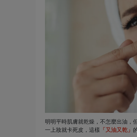
明明平時肌膚就乾燥，不怎麼出油，
一上妝就卡死皮，這樣
「又油又乾」