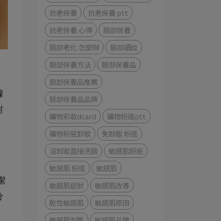
抗老保養
抗老保養 ptt
抗老保養 心得
臉部保養
臉部老化 怎麼辦
臉部細紋
臉部保養方法
臉部保養品
臉部保養品推薦
據
臉部保養品品牌
對
礦物彩妝dcard
礦物粉底ptt
礦物粉底卸妝
免卸妝 粉底
。
沒卸妝直接洗臉
敏感肌粉底
，
敏感肌 粉底
敏感肌
潔
敏感肌症狀
敏感肌改善
分
乾性敏感肌
敏感肌原因
敏感肌判斷
敏感肌品牌