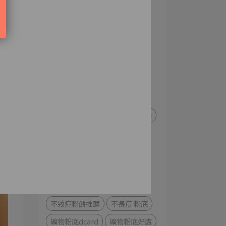
油肌改善
油肌定義
標
油肌化妝
油肌化妝順序
的
油肌適合粉底液還是粉餅
油肌粉餅推薦
油痘肌 化妝
油肌化妝品
油痘肌粉底
礦物粉底
油痘肌粉餅dcard
化妝長痘痘
化妝長痘痘dcard
化妝 冒 粉刺
化妝粉刺浮出
化妝 多 皮膚 差
不長痘 粉餅
不致痘粉餅dcard
不致痘粉餅ptt
不致痘粉餅推薦
不長痘 粉底
礦物粉底dcard
礦物粉底好處