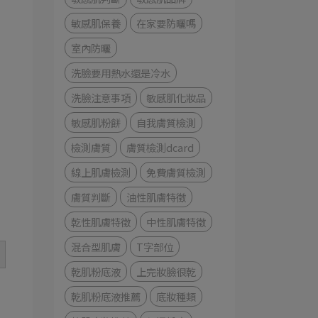
敏感肌保養
在家要防曬嗎
室內防曬
洗臉要用熱水還是冷水
洗臉注意事項
敏感肌化妝品
敏感肌粉餅
自我膚質檢測
檢測膚質
膚質檢測dcard
線上肌膚檢測
免費膚質檢測
膚質判斷
油性肌膚特徵
乾性肌膚特徵
中性肌膚特徵
混合型肌膚
T字部位
乾肌粉底液
上完妝臉很乾
乾肌粉底液推薦
底妝種類