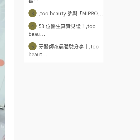
被⋯
3
,too beauty 參與「MIRRO⋯
4
53 位醫生真實見證！,too
beau⋯
5
牙醫師炫晨體驗分享｜,too
beaut⋯