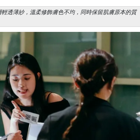
層輕透薄紗，溫柔修飾膚色不均，同時保留肌膚原本的質