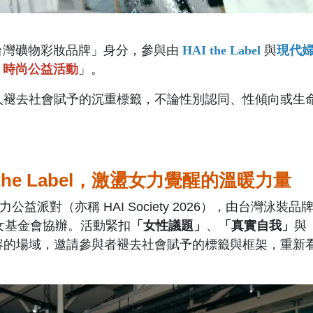
uty 以「台灣礦物彩妝品牌」身分，參與由
HAI the Label
與
現代
RE 時尚公益活動
」。
人褪去社會賦予的沉重標籤，不論性別認同、性傾向或生
。
the Label，激盪女力覺醒的溫暖力量
力公益派對（亦稱 HAI Society 2026），由台灣泳裝品
女基金會協辦。活動緊扣
「女性議題」
、
「真實自我」
與
容的場域，邀請參與者褪去社會賦予的標籤與框架，重新