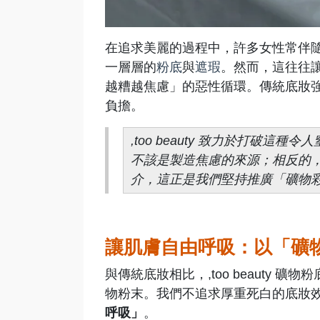
在追求美麗的過程中，許多女性常伴
一層層的
粉底
與
遮瑕
。然而，這往往
越糟越焦慮」的惡性循環。傳統底妝
負擔。
,too beauty 致力於打破
不該是製造焦慮的來源；相反的
介，這正是我們堅持推廣「礦物
讓肌膚自由呼吸：以「礦
與傳統底妝相比，,too beauty
物粉末。我們不追求厚重死白的底妝
呼吸」
。