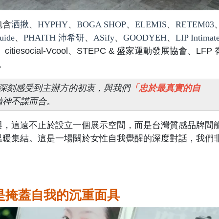
包含
洒揪
、
HYPHY
、
BOGA SHOP
、
ELEMIS
、
RETEM03
uide
、
PHAITH 沛希研
、
ASify
、
GOODYEH
、
LIP Intimat
tiesocial-Vcool、STEPC & 盛家運動發展協會、LFP 
應。
時，我們深刻感受到主辦方的初衷，與我們
「忠於最真實的自
精神不謀而合。
與，這遠不止於設立一個展示空間，而是台灣質感品牌間
溫暖集結。
這是一場關於女性自我覺醒的深度對話，我們
是掩蓋自我的沉重面具