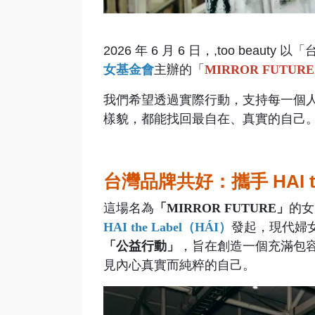
2026 年 6 月 6 日，,too bea
女基金會
主辦的「
MIRROR FUTU
我們希望透過實際行動，支持每一個
樣貌，都能找回最自在、真實的自己
台灣品牌共好：攜手 HAI 
這場名為
「MIRROR FUTURE」
的女
HAI the Label（HÁI）
發起，現代婦
「公益行動」
，旨在創造一個充滿包
見內心真實而純粹的自己。