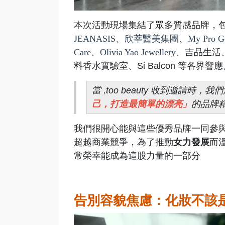
本次活動現場集結了眾多質感品牌，
JEANASIS
、
欣莘醫美集團
、
My Pro G
Care
、
Olivia Yao Jewellery
、吉品生活、ci
料香水實驗室、Si Balcon 等各界響
當 ,too beauty 收到邀請
己，打造最簡單的漂亮」
的品牌
我們很開心能與這些優秀品牌一同參
超越商業競爭，為了推動
女力發展
而
常榮幸能成為這股力量的一部分
告別容貌焦慮：化妝不該