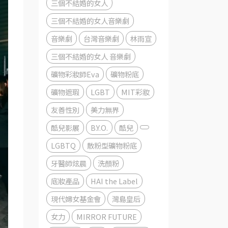
三個不結婚的女人
三個不結婚的女人音樂劇
音樂劇
台灣音樂劇
林雨宣
三個不結婚的女人 音樂劇
礦物彩妝師Eva
礦物粉底
礦物遮瑕
LGBT
MIT彩妝
友善性別
美力無界
酷兒影展
B.Y.O.
酷兒
LGBTQ
散粉型礦物粉底
牙醫師炫晨
洗顏粉
底妝產品
HAI the Label
現代婦女基金會
灣島皇后
女力
MIRROR FUTURE