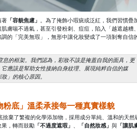
隨著
「容貌焦慮」
。為了掩飾小瑕疵或泛紅，我們習慣疊
讓肌膚喘不過氣，甚至引發粉刺、痘痘，陷入「越遮越糟
強調的「完美無瑕」，無形中讓化妝變成了一項剝奪自信
這種令人窒息的框架。我們認為，彩妝不該是掩蓋自我的面具，更
，它應該是幫助女性接納自身紋理、展現純粹自信的媒
彩妝」的核心原因。
物粉底」溫柔承接每一種真實樣貌
 礦物粉底捨棄了繁複的化學添加物，採用成分單純、溫和的天然
效果，轉而鼓勵
「不過度遮瑕」
、
「自然妝感」
與
「讓肌