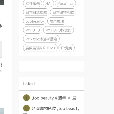
女性議題
HAI
Poco’ce
日本雜誌推薦
日本礦物彩妝
、
e
toobeauty
展榮展瑞
香
PYTUTU
PY TUTU概念館
PY x too沐浴漸層皂
展榮展瑞K.R. Bros
PY兔兔
能
非
Latest
1
,too beauty 4 週年 × 展⋯
2
台灣礦物彩妝 ,too beauty