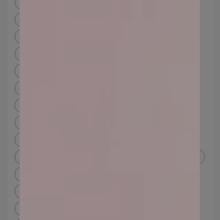
常 化妝皮膚
粉底選色
粉底選色dcard
粉底顏色 測試
粉底色號表
線上測粉底色號
粉底色號選擇網站
粉底色號檢測
粉底色號怎麼選dcard
粉底顏色怎麼選
粉底顏色怎麼挑
粉底色號
礦物粉底是什麼
礦物粉底推薦
礦物粉餅dcard
粉底遮瑕推薦
粉底推薦dcard
礦物粉底成分
礦物粉餅
too beauty礦物防曬粉底
洗臉
如何洗臉才不會長痘痘
正確洗臉
正確洗臉粉刺
清水洗臉
保濕礦物粉底
彩妝技巧
化妝 看起來 很 老
化妝顯老dcard
化妝顯老
遮瑕
遮瑕粉底
化妝遮瑕
黑眼圈遮瑕順序
遮瑕步驟
遮瑕教學
遮瑕化妝
粉刺
粉刺肌化妝
肌膚保養
妝前保養