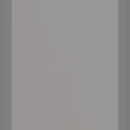
法，讓你兼顧肌膚健康及美麗
臉部保養有訣竅！正確臉部保養步驟，
別讓保養功虧一簣
臉上長痘能化妝嗎？「痘痘肌」上妝注
意事項全攻略，避開滿臉豆花雷區
痘痘長不停？原來是這5大成因在搞鬼！
文章分類
礦物彩妝
too beauty
礦物粉底
定妝
油肌底妝推薦
油性肌膚
卡粉 補救
化妝卡粉怎麼辦
底妝卡粉