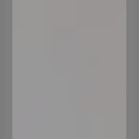
油肌上妝步驟4：用對上妝工具
在上礦物粉底的時候，我們可以根據需求來
選擇不同的上妝工具。以下常見的三種上妝
工具的簡單上妝方式及妝感效果：
粉底刷
粉底刷能夠很好的把礦物粉底揉進毛孔裡
面，藉由打圈畫圓能很好的填補毛孔，紮實
的將粉底服貼在臉上，讓臉部更加平滑，若
是有毛孔粗大的問題，粉底刷是一個相當適
合的上妝工具。
※延伸閱讀：
想要底妝又薄又貼又自然，粉
底妝是你快速上妝的好幫手