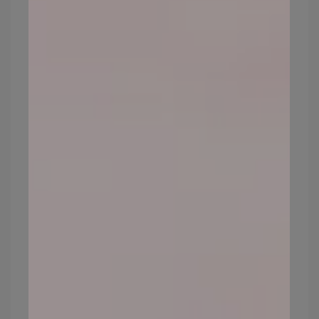
第二點也是最多朋友遇到的問題，為什麼礦
物粉底在我臉上總是結塊卡粉？其實最大的
原因就是因為臉上殘留過多的油脂，或是精
華液裡頭過多的增稠劑跟礦物粉底打架了。
為了讓我們後續上上去的粉底能夠服貼的吃
到肌膚上，我們可以拉長妝前保養跟上妝的
時間，先讓我們的保養品以及妝前乳稍微吸
收，臉上呈現稍微乾爽的狀態，我們再接著
上礦物粉底。
若是在上妝前，發現臉部還是有些濕
潤，也可以先用衛生紙輕輕的吸走臉
上過多的保養品及油脂，微微滋潤、
但摸起來乾爽是上礦物粉底最佳的狀
態，這樣上上去的粉餅服貼又不卡
粉。