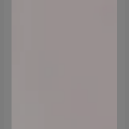
2.校色遮瑕（泛紅遮瑕、黑眼圈遮瑕）
若是臉上有比較嚴重的色素瑕疵，也可以先