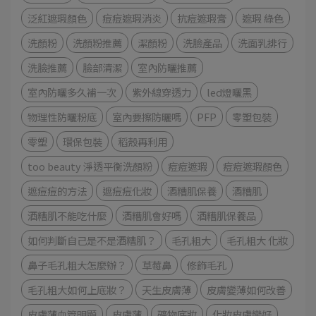
泛紅遮瑕顏色
痘痘遮瑕消炎
抗痘遮瑕膏
遮瑕 綠色
洗顏粉
洗顏粉推薦
潔顏粉
洗臉產品
洗面乳排行
洗臉推薦
臉部清潔
室內防曬推薦
室內防曬多久補一次
紫外線穿透力
led燈曬黑
物理性防曬粉底
室內要擦防曬嗎
PFP
零塑包裝
零塑
環保包裝
稻殼再利用
too beauty 淨透平衡洗顏粉
痘痘遮瑕
痘痘遮瑕顏色
遮痘痘的方法
遮痘痘化妝
酒糟肌保養
酒糟肌
酒糟肌不能吃什麼
酒糟肌會好嗎
酒糟肌保養品
如何判斷自己是不是酒糟肌？
毛孔粗大
毛孔粗大 化妝
鼻子毛孔粗大怎麼辦？
草莓鼻
修飾毛孔
毛孔粗大如何上底妝？
天生皮膚薄
皮膚變薄如何改善
皮膚薄血管明顯
皮膚薄
礦物底妝
化妝皮膚變好