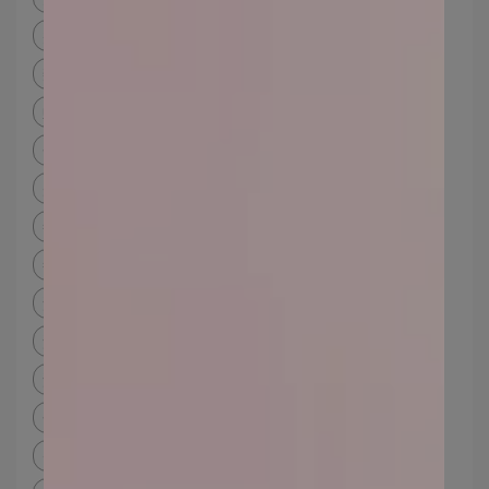
運動粉底推薦
運動化妝品
運動 粉餅
帶 妝 跑步
新手化妝要買什麼
新手化妝步驟
新手化妝組合
蠟黃暗沉
校正膚色
美妝蛋
美妝蛋好用嗎
化妝工具推薦
化妝刷具介紹
粉底上妝方式
美妝蛋粉撲dcard
粉底液上妝工具dcard
敏感肌是什麼
敏感肌化妝步驟
敏感肌化妝品推薦
敏感肌化妝
敏感肌底妝
敏感肌如何改善
酒糟肌化妝dcard
酒糟肌症狀
酒糟肌原因
酒糟肌是什麼
酒糟肌dcard
酒糟肌粉底液
酒糟肌粉餅推薦
酒糟肌化妝品
酒糟肌可以化妝嗎
化妝皮膚變差dcard
化妝皮膚會變差嗎
一化妝就長痘痘
化妝後粉刺
粉底液 長 痘 痘