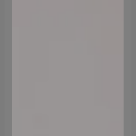
的底妝：
1.粉狀粉底