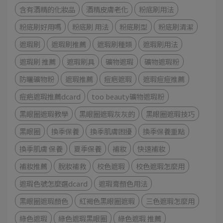
含有酒精的化妝品
酒精皮膚老化
粉底刷用法
粉底刷好用嗎
粉底刷 用法
粉底刷型
粉底刷清潔
遮瑕刷
遮瑕刷推薦
遮瑕刷種類
遮瑕刷用法
遮瑕刷 推薦
遮瑕刷具
礦物遮瑕
礦物遮瑕粉
防曬礦物粉
遮瑕推薦
痘疤遮瑕
遮瑕痘痘推薦
痘疤遮瑕推薦dcard
too beauty礦物遮瑕粉
黑眼圈遮瑕教學
黑眼圈遮瑕灰灰的
黑眼圈遮瑕技巧
黑眼圈
換季保養
換季肌膚困擾
換季保養重點
換季肌膚 保養
夏季保養
補妝
快速補妝
補妝推薦
脫妝補救
校色遮瑕
校色遮瑕怎麼用
遮瑕色號怎麼選dcard
遮瑕膏顏色用法
黑眼圈遮瑕顏色
紅褐色黑眼圈遮瑕
三色遮瑕怎麼用
綠色遮瑕
綠色遮瑕黑眼圈
綠色遮瑕 推薦