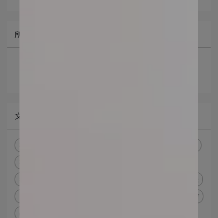
所有文章主題
最新消息
礦物彩妝知識
文章分類
礦物彩妝
礦物彩妝品牌
礦物彩妝推薦
too beauty
礦物彩妝是什麼
礦物彩妝 優點
敏感肌 底妝
痘痘肌 底妝
敏感肌 化妝品
痘痘肌 化妝品
防曬標示
防曬係數標示
防曬的 定義
防曬係數怎麼看
防曬spf
uva uvb防曬推薦
boots star防曬
防曬係數選擇