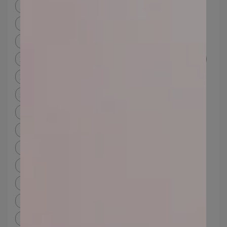
膚質判斷
油性肌膚特徵
乾性肌膚特徵
中性肌膚特徵
混合型肌膚
T字部位
乾肌粉底液
上完妝臉很乾
乾肌粉底液推薦
底妝種類
乾肌底妝推薦
保濕粉底
上妝後臉很乾
脫妝怎麼辦
乾肌定妝
粉撲清潔
粉撲怎麼洗dcard
粉撲多久洗一次
粉撲怎麼洗
氣墊粉撲多久洗一次
蜜粉撲多久洗一次
粉撲怎麼用
粉撲材質
洗粉撲
上妝工具
too beauty輕柔薄型粉撲
too beauty礦物漸層皂
油肌化妝dcard
油肌底妝
油肌底妝dcard
油肌粉底液推薦dcard
油痘肌底妝
如何不脫妝
如何不脫妝浮粉
不脫妝粉底
夏天 如何不脫妝
流汗不脫妝粉底
不脫妝粉底推薦
正確保養步驟
基礎保養步驟
學生保養步驟