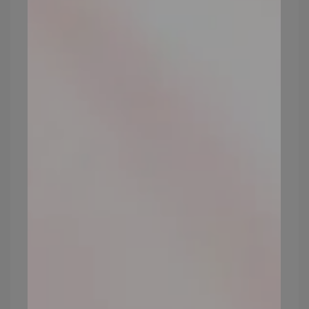
油性膚質的人想要畫出持久又乾淨的底妝，
千萬不要往臉上塗上厚厚的粉底，不管是粉
底液還是粉餅，這樣只會讓你看起來全臉厚
重，有瑕疵的地方也會很快斑駁。想要增加
遮瑕力，我們可以先上遮瑕在瑕疵上，再上
粉底，就可以創造出全臉薄透、但卻乾淨的
妝感。
1.礦物遮瑕（底妝、痘疤遮瑕）
,too beauty 的礦物遮瑕主打高遮瑕、高保
濕，成分單純，有別於液態遮瑕複雜的配
方，更適合發炎中的痘痘或者痘疤，敏弱肌
也能輕鬆遮蓋住臉上的瑕疵！