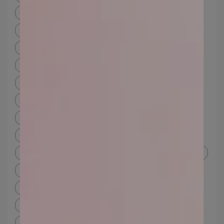
預防妊娠紋
兔兔不哭
無動物實驗 標誌
無動物實驗化妝品dcard
無動物實驗品牌
無動物實驗認證
純素保養品
平價純素保養品
純素保養品推薦
純素保養dcard
純素化妝品
無動物實驗化妝品
台灣 無動物實驗
韓系妝容
韓系妝容教學
韓系妝容特色
韓系妝容dcard
韓系眼妝
韓國學生妝容
偽素顏
偽素顏粉底
偽素顏底妝推薦
偽素顏粉底dcard
素顏妝教學
素顏淡妝
韓妝
日系眼妝
日系眼影
日系眼妝臥蠶
日系學生妝
日系妝容dcard
日系妝容教學
日系妝容重點
日系妝容特色
日系 底妝
輕薄粉底
日系妝容
山楂妝
運動化妝
運動化妝dcard
運動化妝ptt
運動會 化妝嗎
運動底妝