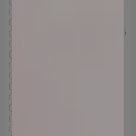
不長痘 粉餅
不致痘粉餅dcard
不致痘粉餅ptt
不致痘粉餅推薦
不長痘 粉底
礦物粉底dcard
礦物粉底好處
抗老保養
抗老保養 ptt
抗老保養 心得
臉部保養
臉部老化 怎麼辦
臉部細紋
臉部保養方法
臉部保養品
臉部保養品推薦
臉部保養品品牌
礦物彩妝dcard
礦物粉底ptt
礦物粉底卸妝
免卸妝 粉底
沒卸妝直接洗臉
敏感肌粉底
敏感肌 粉底
敏感肌
敏感肌症狀
敏感肌改善
乾性敏感肌
敏感肌原因
敏感肌判斷
敏感肌品牌
敏感肌保養
在家要防曬嗎
室內防曬
洗臉要用熱水還是冷水
洗臉注意事項
敏感肌化妝品
敏感肌粉餅
自我膚質檢測
檢測膚質
膚質檢測dcard
線上肌膚檢測
免費膚質檢測