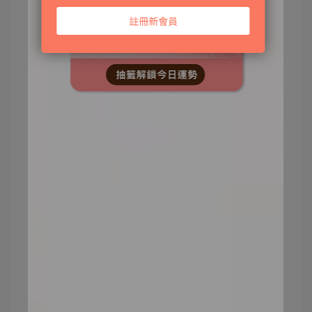
較便宜。另外也適合拿來補妝使用，透過按
壓的方式也能夠上出持久的底妝。但要特別
注意的是，粉撲取粉有時候會被過多且不均
勻，上臉後反而顯得厚重、卡粉，因此使用
粉撲上妝要特別注意手法以及用量。
※延伸閱讀：
如何一整天不脫妝，妳選對上
妝工具了嗎？「刷具、美妝蛋、粉撲」優缺
點一次看
結語
油性肌膚因易出油和毛孔粗大等特
性，上妝時常面臨卡粉、結塊的問
題。要改善這些情況，首先需要做好