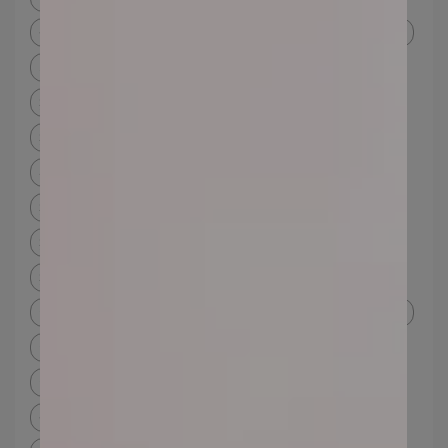
化學性防曬成分
改善痘痘體質
如何保養皮膚不長痘痘
不長痘痘的人
痘痘一直好不了
痘痘肌保養dcard
痘痘體質如何改善
痘痘肌
痘痘肌保養品dcard
痘痘肌 保養
痘痘化妝
痘痘肌化妝 dcard
長痘痘可以化妝嗎
痘痘肌化妝步驟
痘痘肌化妝品
痘痘肌粉底液
痘痘肌粉底液dcard
痘痘傷口化妝
痘 痘 肌 化妝 順序
長痘痘化妝
痘痘肌粉底
痘痘肌底妝
油肌改善
油肌定義
油肌化妝
油肌化妝順序
油肌適合粉底液還是粉餅
油肌粉餅推薦
油痘肌 化妝
油肌化妝品
油痘肌粉底
礦物粉底
油痘肌粉餅dcard
化妝長痘痘
化妝長痘痘dcard
化妝 冒 粉刺
化妝粉刺浮出
化妝 多 皮膚 差