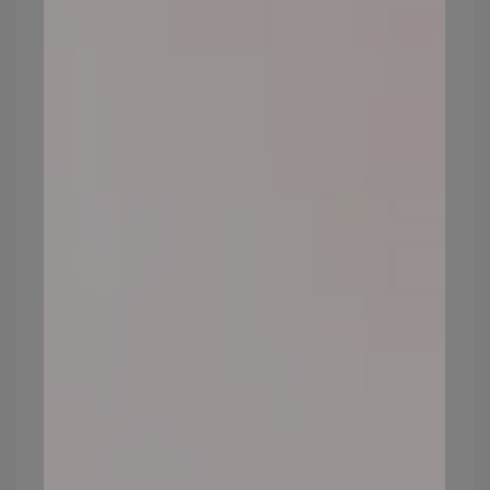
使用校色產品，將臉上的泛紅，或者黑眼圈
等等的色素先校正，減少後續遮瑕以及底妝
的用量。
,too beauty礦物校色遮瑕產品完整介紹>>>
請
點這裡
※
延伸閱讀：校正遮瑕秘笈｜選對色調、掌
握技巧，妝容更輕透自然，輕鬆打造完美底
妝！
油肌上妝步驟3：油性肌膚底妝產品
要選對
油肌除了可以選擇控油力較好的粉底以及妝
前產品，也需要根據自身狀況選擇不同類型