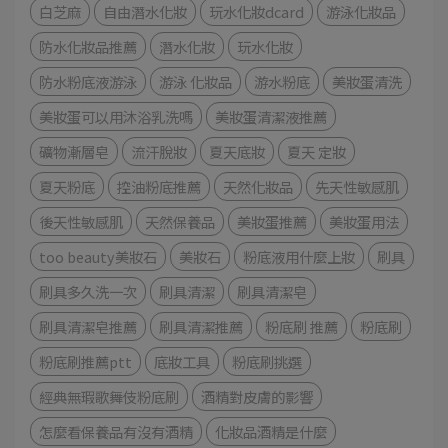
白芝麻
自由潛水化妝
玩水化妝dcard
游泳化妝品
防水化妝品推薦
潛水化妝
玩水化妝
防水粉底液游泳
游泳 化妝品
游水粉底
美妝蛋清洗
美妝蛋可以用沐浴乳洗嗎
美妝蛋清潔液推薦
礦物漸層皂
流汗脫妝
夏天底妝
夏天 定妝
夏天粉底
控油粉底推薦
天然化妝品
先天性敏感肌
後天性敏感肌
天然保養品
美妝蛋推薦
美妝蛋用法
too beauty美妝石
美妝石
粉底液用什麼上妝
刷具
刷具多久洗一次
刷具清潔
刷具清潔皂
刷具清潔皂推薦
刷具清潔推薦
粉底刷 推薦
粉底刷
粉底刷推薦ptt
底妝工具
粉底刷挑選
經典無瑕歌舞伎粉底刷
酒精對皮膚的影響
怎麼看保養品有沒有酒精
化妝品酒精是什麼