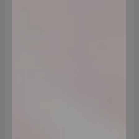
油肌上妝步驟
2：臉上瑕疵交給礦物
遮瑕