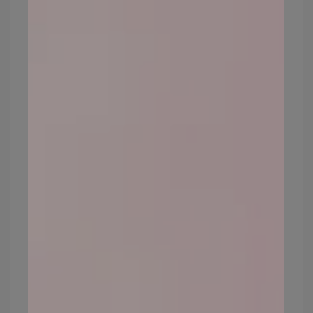
臉上過多的老廢角質會讓粉底無法服貼，這
時候上妝就會超級浮粉，尤其油性肌膚的朋
友，更要養成定期清理、保養臉部的習慣，
才能讓妝容更服貼！
油性肌膚化妝順序，這樣化妝
不結塊卡粉
油肌上妝步驟 1：油性肌膚妝前保養