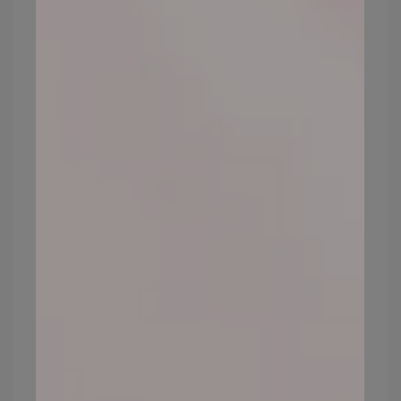
,too beauty礦物遮瑕產品完整介紹>>>
請點這
裡
※
延伸閱讀：
什麼是礦物遮瑕粉？與一般遮
瑕有何不同？