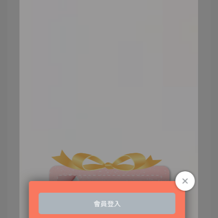
美妝蛋
目前市面上較少可以用沾溼的美妝蛋上妝的
礦物粉底，基本上來說大部分都是乾用刷具
上妝，會比較好吸油，針對毛孔、痘痘遮瑕
效果也會隨著使用刷具的不同，有不同的妝
感。
散粉型too beauty保濕礦物粉底，卻可以使用
美妝蛋打濕後沾粉上妝，會增加遮瑕度與保
濕度，但也要提醒大家，會因為礦物粉底成
分不同，不是任何品牌的礦物粉底都可以乾
濕兩用喔！有些可能碰到濕濕的美妝蛋，反
而會結塊或造成水分快速流失反而更乾，容
易顯紋路！
粉撲
粉撲則是可以提供高遮瑕的妝效，價格也比