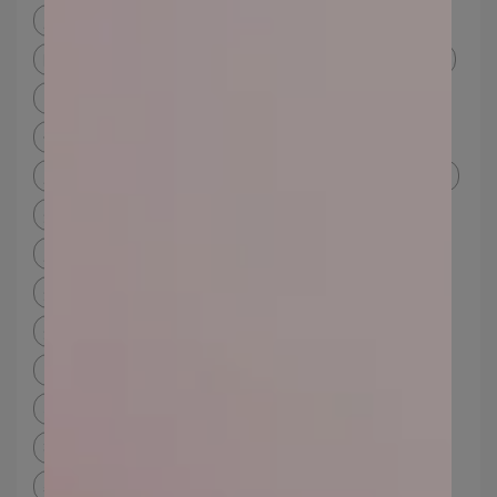
臉部保養順序
簡單保養步驟
晚上臉部保養順序
睡前保養順序
早上臉部保養順序
早上保養步驟dcard
B3舒紅修護乳
定妝
油肌底妝推薦
油性肌膚
卡粉 補救
化妝卡粉怎麼辦
底妝卡粉
臉容易出油
臉容易出油怎麼辦
臉容易出油原因
臉容易出油洗面乳
外 油 內乾 洗面乳推薦
溫和洗面乳推薦
臉一直出油怎麼辦
如何控制臉部出油
皮膚出油改善
外油內乾
外油內乾敏感肌
外油內乾保養dcard
外油內乾保養ptt
不溶妝 粉底
不脫妝粉底dcard
流汗不脫妝
抗汗粉底液dcard
抗汗 粉餅 Dcard
不融妝粉底
神經醯胺
神經醯胺功效
保濕化妝品
神經醯胺保養品
賽洛美
Ceramide
孕婦保養品
孕婦保養品禁忌
孕婦保養品臉部
孕婦保養品ptt