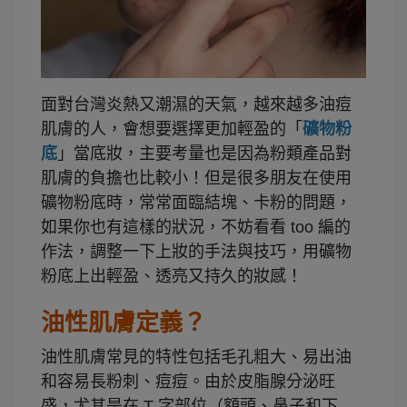
面對台灣炎熱又潮濕的天氣，越來越多油痘
肌膚的人，會想要選擇更加輕盈的「
礦物粉
底
」當底妝，主要考量也是因為粉類產品對
肌膚的負擔也比較小！但是很多朋友在使用
礦物粉底時，常常面臨結塊、卡粉的問題，
如果你也有這樣的狀況，不妨看看 too 編的
作法，調整一下上妝的手法與技巧，用礦物
粉底上出輕盈、透亮又持久的妝感！
油性肌膚定義？
油性肌膚常見的特性包括毛孔粗大、易出油
和容易長粉刺、痘痘。由於皮脂腺分泌旺
盛，尤其是在 T 字部位（額頭、鼻子和下