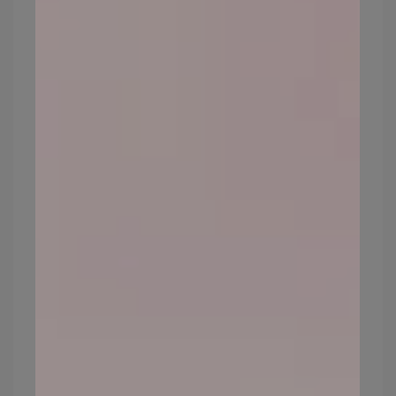
相信大家都已經有
「妝前保養」
的概念了，
我們都知道為肌膚補水、保濕能夠讓後續的
底妝更服貼，但是身為油痘肌的朋友，我們
的肌膚已經相對容易出油了，因此妝前的保
養就不適合太厚重，選擇適當的化妝水或精
華液即可。接著在妝前我們可以選擇有防曬
系數的妝前乳，以及在T字部位容易出油的地
方加上控油的妝前產品。
礦物粉底上妝前，避免臉塗抹過多保養
品