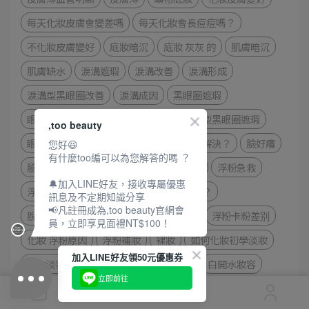
每天化妝皮膚會變差嗎
每天化妝會長痘痘嗎？
不化妝皮膚變好
底妝暗沉
底妝 灰灰 的
肌膚暗沉
肌膚缺水
淚溝遮瑕
淚溝改善
淚溝形成
淚溝型黑眼圈改善
淚溝成因
黑眼圈遮瑕
眼下灰灰的
黑眼圈遮完灰灰的
色素型黑眼圈遮瑕
,too beauty
眼下卡粉
眼下卡粉怎麼辦
卡粉怎麼解決？
臉好癢
您好😆
有什麼too編可以為您解答的嗎 ？
臉很癢怎麼辦
臉很癢原因
臉部過敏
浮粉急救
🔔加入LINE好友，接收專屬優惠
浮粉原因
浮粉怎麼辦
浮粉如何補救？
訊息及不定期知識分享
📢凡註冊成為,too beauty官網會
脫妝浮粉怎麼辦
上妝容易浮粉怎麼辦
浮粉卡粉差别
員，立即享見面禮NT$100！
化妝 浮粉原因
浮粉補妝
裸妝
如何化妝初學淡妝
加入LINE好友領50元優惠券
學生淡妝步驟
裸妝畫法
裸妝粉底
白開水妝容
立即前往
底妝順序
底妝步驟
上妝順序
上妝步驟
保濕乳液